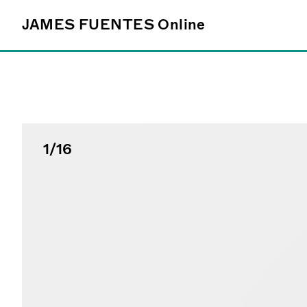
JAMES FUENTES
JAMES FUENTES
Online
Online
Follow
@james_fuentes_
1
/16