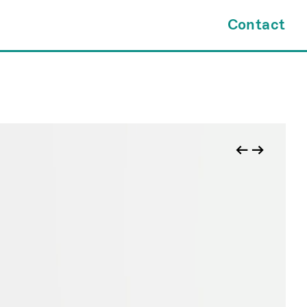
×
Contact
tes.com
INQUIRY FORM
kl@jamesfuentes.com
JAMESFUENTES.com
←
→